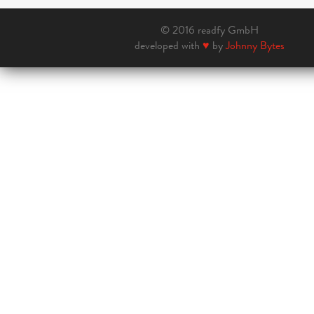
© 2016 readfy GmbH
developed with
♥
by
Johnny Bytes