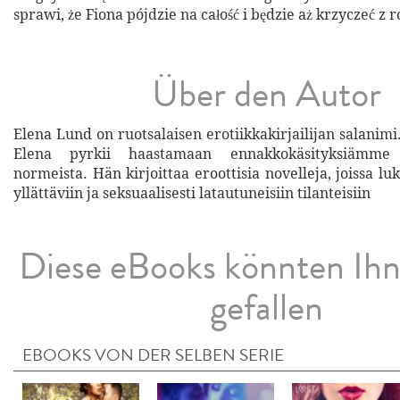
sprawi, że Fiona pójdzie na całość i będzie aż krzyczeć z 
Über den Autor
Elena Lund on ruotsalaisen erotiikkakirjailijan salanim
Elena pyrkii haastamaan ennakkokäsityksiämme 
normeista. Hän kirjoittaa eroottisia novelleja, joissa luk
yllättäviin ja seksuaalisesti latautuneisiin tilanteisiin
Diese eBooks könnten Ih
gefallen
EBOOKS VON DER SELBEN SERIE