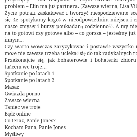
problem – Elin ma już partnera. (Zawsze wierna, Lisa Vi
Życie potrafi zaskakiwać i tworzyć niespodziewane sc
się, że spotykamy kogoś w nieodpowiednim miejscu i cz
nasze zmysły i burzy poukładaną codzienność. A my ni
na to gotowi czy gotowe albo – co gorsza – jesteśmy ju
innym…
Czy warto wówczas zaryzykować i postawić wszystko n
może nie zawsze trzeba uciekać się do tak radykalnych 
Przekonajcie się, jak bohaterowie i bohaterki zbior
tańcem we troje...
Spotkanie po latach 1
Spotkanie po latach 2
Masaż
Gwiazda porno
Zawsze wierna
Taniec we troje
Bądź online
Co teraz, Panie Jones?
Kocham Pana, Panie Jones
Myśliwy