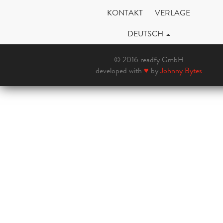
KONTAKT
VERLAGE
DEUTSCH
© 2016 readfy GmbH
developed with
♥
by
Johnny Bytes