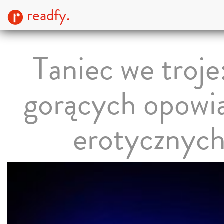
readfy.
Taniec we troje
gorących opowi
erotycznyc