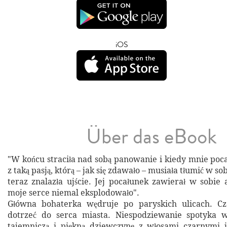
iOS
Über das eBook
"W końcu straciła nad sobą panowanie i kiedy mnie poca
z taką pasją, którą – jak się zdawało – musiała tłumić w so
teraz znalazła ujście. Jej pocałunek zawierał w sobie a
moje serce niemal eksplodowało".
Główna bohaterka wędruje po paryskich ulicach. Cz
dotrzeć do serca miasta. Niespodziewanie spotyka w
tajemniczą i piękną dziewczynę z włosami czarnymi 