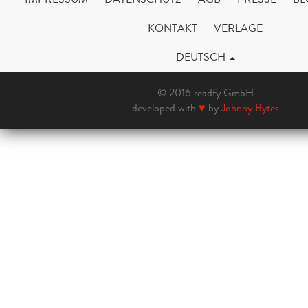
KONTAKT
VERLAGE
DEUTSCH
© 2016 readfy GmbH
developed with
♥
by
Johnny Bytes