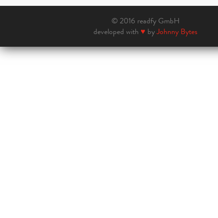
© 2016 readfy GmbH
developed with
♥
by
Johnny Bytes