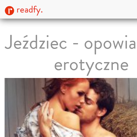
readfy.
Jeździec - opowi
erotyczne