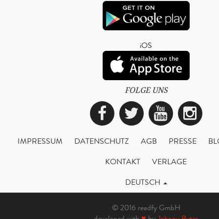
iOS
FOLGE UNS
Facebook
Twitter
YouTub
Ins
IMPRESSUM
DATENSCHUTZ
AGB
PRESSE
BL
KONTAKT
VERLAGE
DEUTSCH
© 2016 readfy GmbH
developed with
♥
by
Johnny Bytes