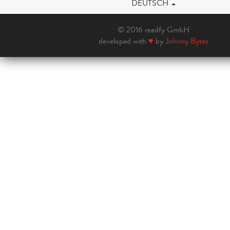
DEUTSCH
© 2016 readfy GmbH
developed with
♥
by
Johnny Bytes