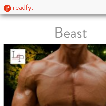
readfy.
Beast