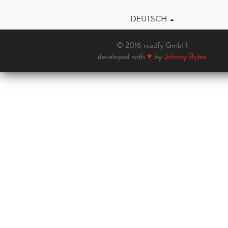
DEUTSCH
© 2016 readfy GmbH
developed with
♥
by
Johnny Bytes