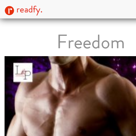
readfy.
Freedom