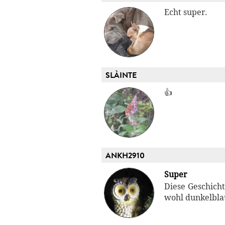
Echt super.
SLÀINTE
👍
ANKH2910
Super
Diese Geschich
wohl dunkelblau