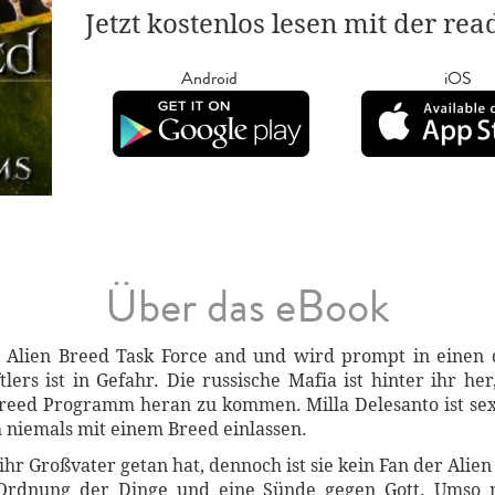
Jetzt kostenlos lesen mit der re
Android
iOS
Über das eBook
m Alien Breed Task Force and und wird prompt in einen d
ers ist in Gefahr. Die russische Mafia ist hinter ihr he
reed Programm heran zu kommen. Milla Delesanto ist sex
h niemals mit einem Breed einlassen.
s ihr Großvater getan hat, dennoch ist sie kein Fan der Alie
e Ordnung der Dinge und eine Sünde gegen Gott. Umso m