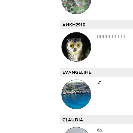
ANKH2910
👍🏻👍🏻👍🏻👍🏻👍🏻
EVANGELINE
💕
CLAUDIA
👍