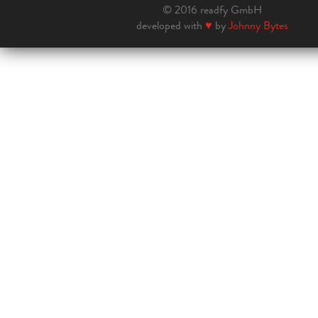
© 2016 readfy GmbH
developed with
♥
by
Johnny Bytes