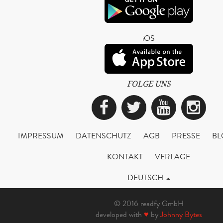
iOS
FOLGE UNS
Facebook
Twitter
YouTub
Ins
IMPRESSUM
DATENSCHUTZ
AGB
PRESSE
BL
KONTAKT
VERLAGE
DEUTSCH
© 2016 readfy GmbH
developed with
♥
by
Johnny Bytes