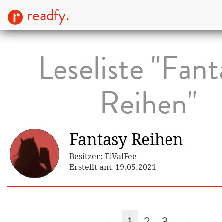
readfy.
Leseliste "Fant
Reihen"
Fantasy Reihen
Besitzer: ElValFee
Erstellt am: 19.05.2021
←
1
2
3
→