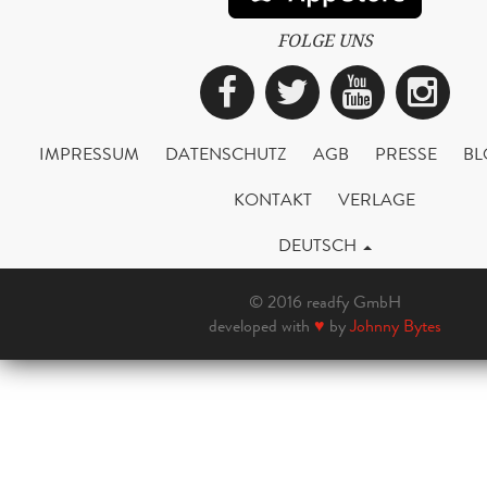
FOLGE UNS
Facebook
Twitter
YouTub
Ins
IMPRESSUM
DATENSCHUTZ
AGB
PRESSE
BL
KONTAKT
VERLAGE
DEUTSCH
© 2016 readfy GmbH
developed with
♥
by
Johnny Bytes