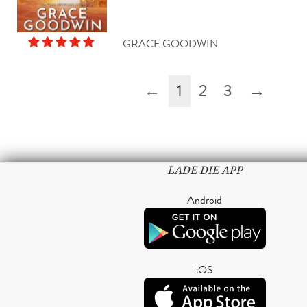
GRACE GOODWIN
←
1
2
3
→
LADE DIE APP
Android
iOS