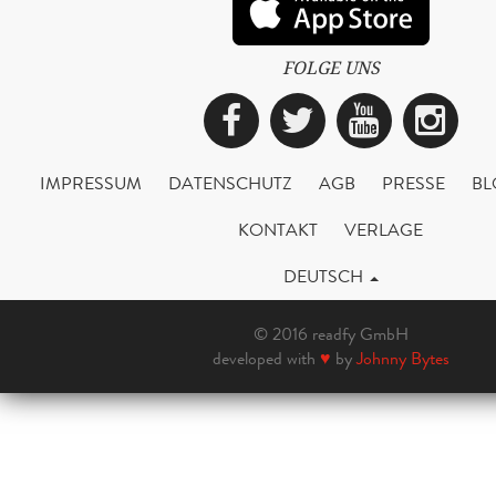
FOLGE UNS
Facebook
Twitter
YouTub
Ins
IMPRESSUM
DATENSCHUTZ
AGB
PRESSE
BL
KONTAKT
VERLAGE
DEUTSCH
© 2016 readfy GmbH
developed with
♥
by
Johnny Bytes