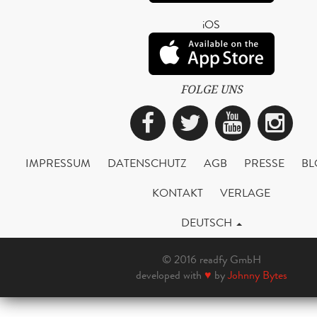
iOS
FOLGE UNS
Facebook
Twitter
YouTub
Ins
IMPRESSUM
DATENSCHUTZ
AGB
PRESSE
BL
KONTAKT
VERLAGE
DEUTSCH
© 2016 readfy GmbH
developed with
♥
by
Johnny Bytes