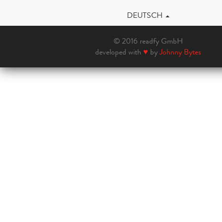
DEUTSCH
© 2016 readfy GmbH
developed with
♥
by
Johnny Bytes