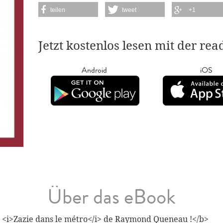
teilen
tweet
+1
Jetzt kostenlos lesen mit der re
Android
iOS
Über das eBook
r <i>Zazie dans le métro</i> de Raymond Queneau !</b>