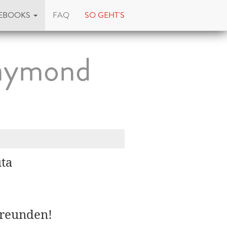
EBOOKS
FAQ
SO GEHT'S
Raymond
uta
Freunden!