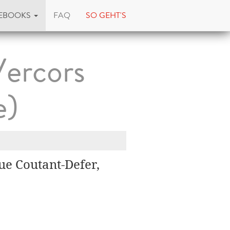
EBOOKS
FAQ
SO GEHT'S
Vercors
e)
e Coutant-Defer,