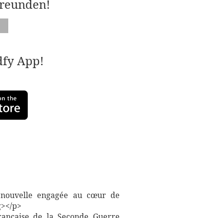
Freunden!
adfy App!
ne nouvelle engagée au cœur de
g></p>
rançaise de la Seconde Guerre