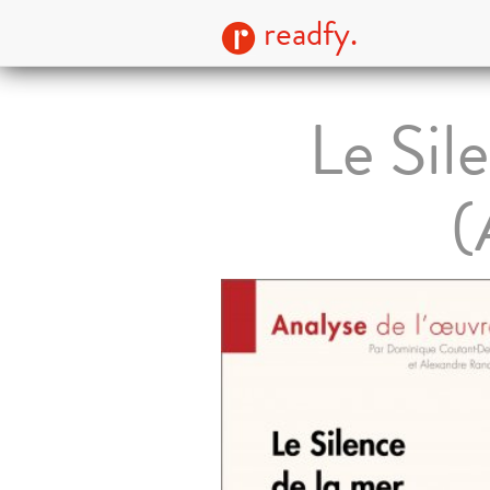
readfy.
Le Sil
(