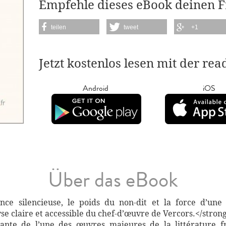
Empfehle dieses eBook deinen 
teilen
tweet
+1
Jetzt kostenlos lesen mit der re
Android
iOS
Über das eBook
ance silencieuse, le poids du non-dit et la force d’u
yse claire et accessible du chef-d’œuvre de Vercors.</stron
ante de l’une des œuvres majeures de la littérature f