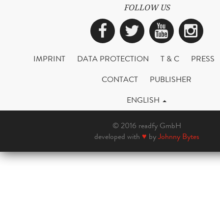
FOLLOW US
Facebook
Twitter
YouTub
Ins
IMPRINT
DATA PROTECTION
T & C
PRESS
CONTACT
PUBLISHER
ENGLISH
© 2016 readfy GmbH
developed with
♥
by
Johnny Bytes