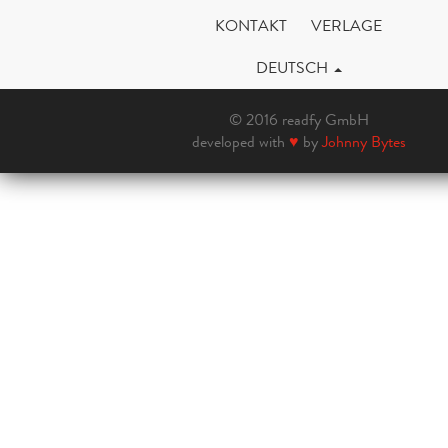
KONTAKT
VERLAGE
DEUTSCH
© 2016 readfy GmbH
developed with
♥
by
Johnny Bytes