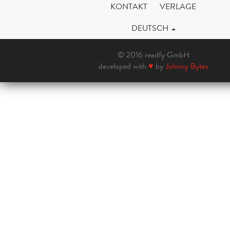
KONTAKT
VERLAGE
DEUTSCH
© 2016 readfy GmbH
developed with
♥
by
Johnny Bytes