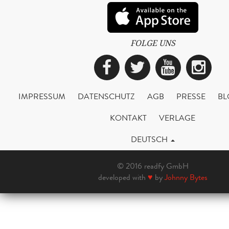
FOLGE UNS
Facebook
Twitter
YouTub
Ins
IMPRESSUM
DATENSCHUTZ
AGB
PRESSE
BL
KONTAKT
VERLAGE
DEUTSCH
© 2016 readfy GmbH
developed with
♥
by
Johnny Bytes