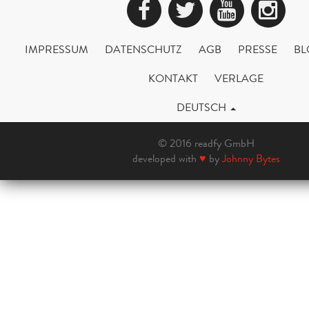
Facebook
Twitter
YouTub
Ins
IMPRESSUM
DATENSCHUTZ
AGB
PRESSE
BL
KONTAKT
VERLAGE
DEUTSCH
© 2016 readfy GmbH
developed with
♥
by
Johnny Bytes