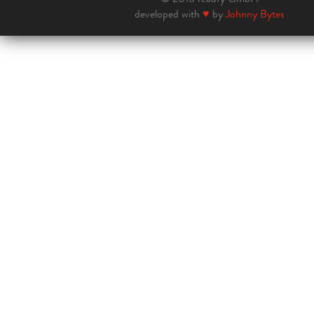
developed with
♥
by
Johnny Bytes