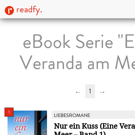
readfy.
eBook Serie "E
Veranda am Me
←
1
→
1.
LIEBESROMANE
Nur ein Kuss (Eine Ve
Meer – Band 1)