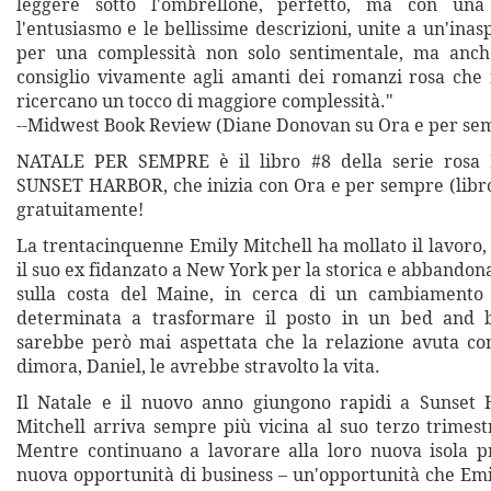
leggere sotto l'ombrellone, perfetto, ma con una
l'entusiasmo e le bellissime descrizioni, unite a un'inas
per una complessità non solo sentimentale, ma anche
consiglio vivamente agli amanti dei romanzi rosa che n
ricercano un tocco di maggiore complessità."
--Midwest Book Review (Diane Donovan su Ora e per se
NATALE PER SEMPRE è il libro #8 della serie ros
SUNSET HARBOR, che inizia con Ora e per sempre (libro 
gratuitamente!
La trentacinquenne Emily Mitchell ha mollato il lavoro
il suo ex fidanzato a New York per la storica e abbandon
sulla costa del Maine, in cerca di un cambiamento 
determinata a trasformare il posto in un bed and b
sarebbe però mai aspettata che la relazione avuta con
dimora, Daniel, le avrebbe stravolto la vita.
Il Natale e il nuovo anno giungono rapidi a Sunset 
Mitchell arriva sempre più vicina al suo terzo trimest
Mentre continuano a lavorare alla loro nuova isola p
nuova opportunità di business – un'opportunità che Emi