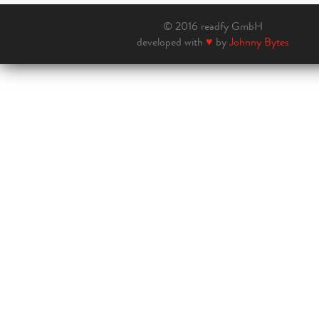
© 2016 readfy GmbH
developed with
♥
by
Johnny Bytes