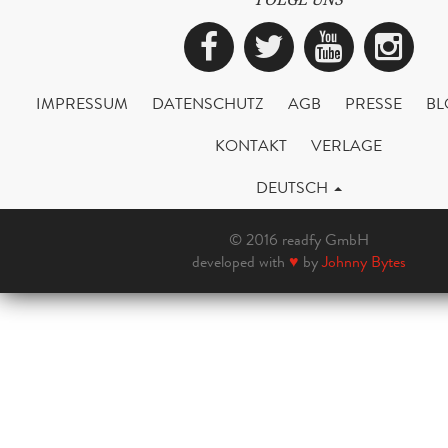
Facebook
Twitter
YouTub
Ins
IMPRESSUM
DATENSCHUTZ
AGB
PRESSE
BL
KONTAKT
VERLAGE
DEUTSCH
© 2016 readfy GmbH
developed with
♥
by
Johnny Bytes