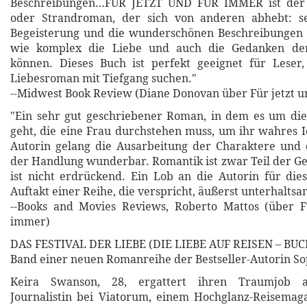
Beschreibungen…FÜR JETZT UND FÜR IMMER ist der p
oder Strandroman, der sich von anderen abhebt: s
Begeisterung und die wunderschönen Beschreibungen 
wie komplex die Liebe und auch die Gedanken de
können. Dieses Buch ist perfekt geeignet für Leser
Liebesroman mit Tiefgang suchen."
--Midwest Book Review (Diane Donovan über Für jetzt u
"Ein sehr gut geschriebener Roman, in dem es um di
geht, die eine Frau durchstehen muss, um ihr wahres I
Autorin gelang die Ausarbeitung der Charaktere und 
der Handlung wunderbar. Romantik ist zwar Teil der Ges
ist nicht erdrückend. Ein Lob an die Autorin für di
Auftakt einer Reihe, die verspricht, äußerst unterhalts
--Books and Movies Reviews, Roberto Mattos (über F
immer)
DAS FESTIVAL DER LIEBE (DIE LIEBE AUF REISEN – BUCH 
Band einer neuen Romanreihe der Bestseller-Autorin So
Keira Swanson, 28, ergattert ihren Traumjob a
Journalistin bei Viatorum, einem Hochglanz-Reisemag