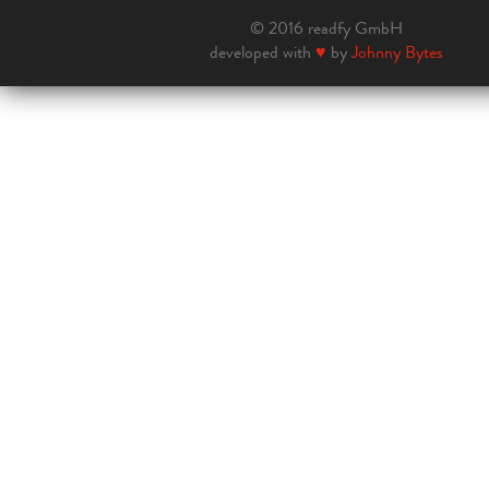
© 2016 readfy GmbH
developed with
♥
by
Johnny Bytes