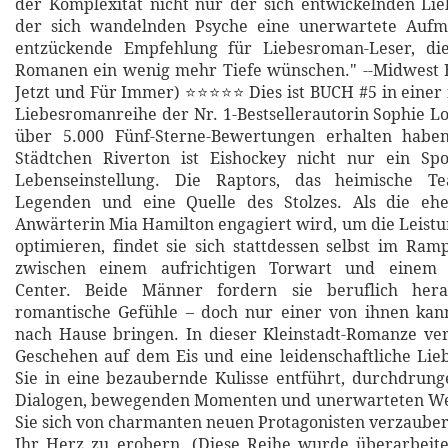
der Komplexität nicht nur der sich entwickelnden Li
der sich wandelnden Psyche eine unerwartete Aufm
entzückende Empfehlung für Liebesroman-Leser, di
Romanen ein wenig mehr Tiefe wünschen." --Midwest 
Jetzt und Für Immer) ⭐⭐⭐⭐⭐ Dies ist BUCH #5 in einer
Liebesromanreihe der Nr. 1-Bestsellerautorin Sophie L
über 5.000 Fünf-Sterne-Bewertungen erhalten habe
Städtchen Riverton ist Eishockey nicht nur ein Spo
Lebenseinstellung. Die Raptors, das heimische Te
Legenden und eine Quelle des Stolzes. Als die eh
Anwärterin Mia Hamilton engagiert wird, um die Leistu
optimieren, findet sie sich stattdessen selbst im Ram
zwischen einem aufrichtigen Torwart und einem un
Center. Beide Männer fordern sie beruflich he
romantische Gefühle – doch nur einer von ihnen kan
nach Hause bringen. In dieser Kleinstadt-Romanze ver
Geschehen auf dem Eis und eine leidenschaftliche Lieb
Sie in eine bezaubernde Kulisse entführt, durchdrung
Dialogen, bewegenden Momenten und unerwarteten W
Sie sich von charmanten neuen Protagonisten verzaubern
Ihr Herz zu erobern. (Diese Reihe wurde überarbeit