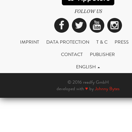
FOLLOW US
Facebook
Twitter
YouTub
Ins
IMPRINT
DATA PROTECTION
T & C
PRESS
CONTACT
PUBLISHER
ENGLISH
© 2016 readfy GmbH
developed with
♥
by
Johnny Bytes