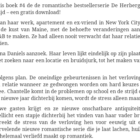
boek #4 de de romantische bestsellerserie De Herberg
ijd – een gratis download!
 van haar werk, apartement en ex-vriend in New York Ci
an de kust van Maine, met de behoefte veranderingen aa
&B te maken. Ze had alleen nooit verwacht dat haar relati
ien.
na Daniels aanzoek. Haar leven lijkt eindelijk op zijn plaat
t zoeken naar een locatie en bruidsjurk, tot het maken va
olgens plan. De oneindige gebeurtenissen in het verlovi
n relatie wanneer ze gedwongen worden om hard keuzes
mee. Chantelle komt in de problemen op school en de strijd
 nieuwe jaar dichterbij komen, wordt de stress alleen maa
uwe gasten krijgt en ze nieuwe onschatbare antiquitei
icht een stapje dichterbij het vinden van haar vader bre
breekt de stress van de verloving hen voor eeuwig 
elende nieuwe romantische serie die je laat lachen, huile
 helemaal verliefd maakt op romantiek.