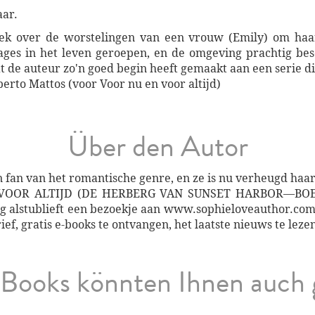
aar.
ek over de worstelingen van een vrouw (Emily) om haar
ages in het leven geroepen, en de omgeving prachtig bes
 de auteur zo'n goed begin heeft gemaakt aan een serie die
erto Mattos (voor Voor nu en voor altijd)
Über den Autor
en fan van het romantische genre, en ze is nu verheugd haar
VOOR ALTIJD (DE HERBERG VAN SUNSET HARBOR—BOEK 1
ng alstublieft een bezoekje aan www.sophieloveauthor.com 
ef, gratis e-books te ontvangen, het laatste nieuws te lezen,
Books könnten Ihnen auch 