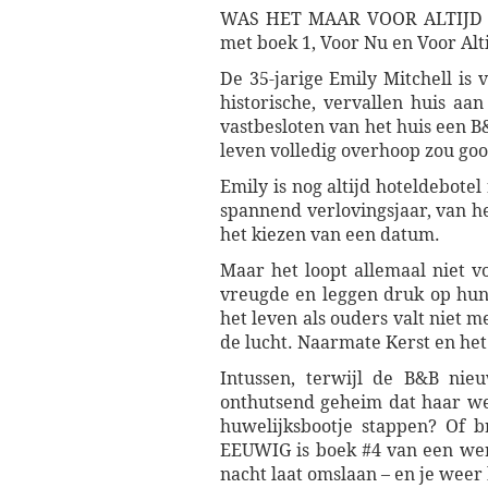
WAS HET MAAR VOOR ALTIJD is 
met boek 1, Voor Nu en Voor Alt
De 35-jarige Emily Mitchell is
historische, vervallen huis a
vastbesloten van het huis een B
leven volledig overhoop zou goo
Emily is nog altijd hoteldebotel 
spannend verlovingsjaar, van he
het kiezen van een datum.
Maar het loopt allemaal niet v
vreugde en leggen druk op hu
het leven als ouders valt niet 
de lucht. Naarmate Kerst en het
Intussen, terwijl de B&B nie
onthutsend geheim dat haar well
huwelijksbootje stappen? Of 
EEUWIG is boek #4 van een werv
nacht laat omslaan – en je weer