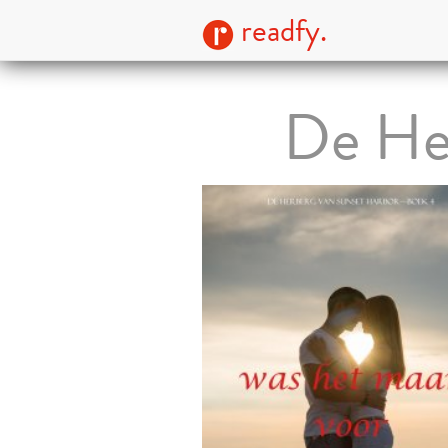
readfy.
De He