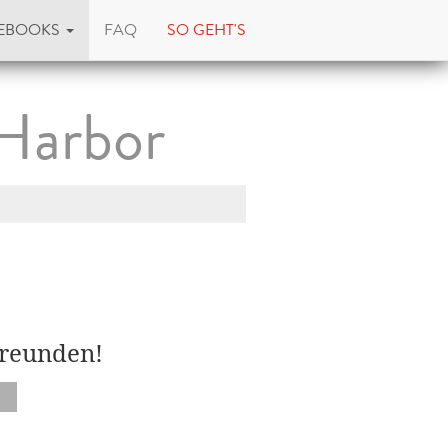
EBOOKS
FAQ
SO GEHT'S
Harbor
Freunden!