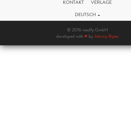
KONTAKT
VERLAGE
DEUTSCH
© 2016 readfy GmbH
developed with
♥
by
Johnny Bytes