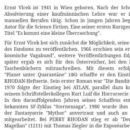
Ernst Vlcek ist 1941 in Wien geboren. Nach der Sch
Absolvierung einer kaufmännischen Lehre war er i
manuellen Berufen tätig. Schon in jungen Jahren beg
Autor für die Science Fiction. Eine seiner ersten Kurzge
Titel "Es kommt eine kleine Überraschung".
Für Ernst Vlcek bot sich zunächst die Möglichkeit, sei
des Fandoms zu veröffentlichen. 1966 erschien sein 
kosmische Vagabund", weitere Veröffentlichungen fol
später ergab es sich für den Österreicher, bei d
Taschenbüchern mitzuschreiben. Mit diesem erfo
"Planet unter Quarantäne" (46) schaffte er den Eins
RHODAN-Heftserie. Sein erster Roman war "Die Bandit
1970 folgte der Einstieg bei ATLAN, parallel dazu k
seinem Schriftstellerkollegen Kurt Luif die Horrorseri
In den darauffolgenden Jahren seines Schaffens en
bekannten SF-Zyklus "Sternensaga". 1980 wurde ihm 
der Fantasyserie "Mythor" anvertraut und auch an
mitgearbeitet. Bei PERRY RHODAN stieg er ab "Der
Magellan" (1211) mit Thomas Ziegler in die Exposéarbei