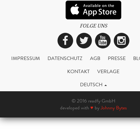
FOLGE UNS
Facebook
Twitter
YouTub
Ins
IMPRESSUM
DATENSCHUTZ
AGB
PRESSE
BL
KONTAKT
VERLAGE
DEUTSCH
© 2016 readfy GmbH
developed with
♥
by
Johnny Bytes