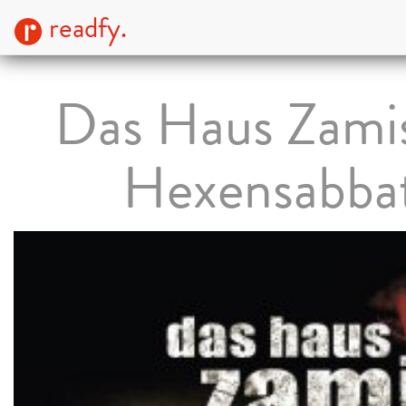
readfy.
Das Haus Zamis
Hexensabba