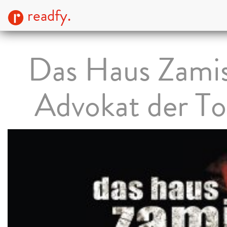
readfy.
Das Haus Zamis
Advokat der To