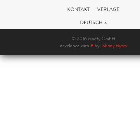
KONTAKT
VERLAGE
DEUTSCH
© 2016 readfy GmbH
developed with
♥
by
Johnny Bytes