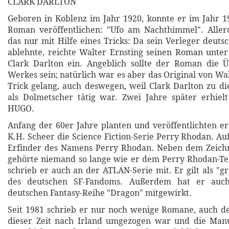
CLARK DARLTON
Geboren in Koblenz im Jahr 1920, konnte er im Jahr 1
Roman veröffentlichen: "Ufo am Nachthimmel". Aller
das nur mit Hilfe eines Tricks: Da sein Verleger deuts
ablehnte, reichte Walter Ernsting seinen Roman unt
Clark Darlton ein. Angeblich sollte der Roman die Ü
Werkes sein; natürlich war es aber das Original von Wa
Trick gelang, auch deswegen, weil Clark Darlton zu die
als Dolmetscher tätig war. Zwei Jahre später erhie
HUGO.
Anfang der 60er Jahre planten und veröffentlichten e
K.H. Scheer die Science Fiction-Serie Perry Rhodan. Au
Erfinder des Namens Perry Rhodan. Neben dem Zeich
gehörte niemand so lange wie er dem Perry Rhodan-Te
schrieb er auch an der ATLAN-Serie mit. Er gilt als "g
des deutschen SF-Fandoms. Außerdem hat er auc
deutschen Fantasy-Reihe "Dragon" mitgewirkt.
Seit 1981 schrieb er nur noch wenige Romane, auch de
dieser Zeit nach Irland umgezogen war und die Manu