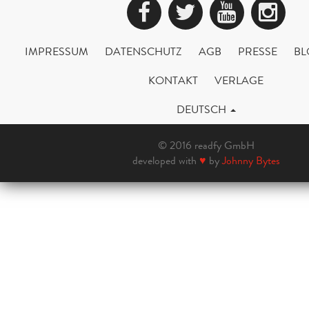
Facebook
Twitter
YouTub
Ins
IMPRESSUM
DATENSCHUTZ
AGB
PRESSE
BL
KONTAKT
VERLAGE
DEUTSCH
© 2016 readfy GmbH
developed with
♥
by
Johnny Bytes