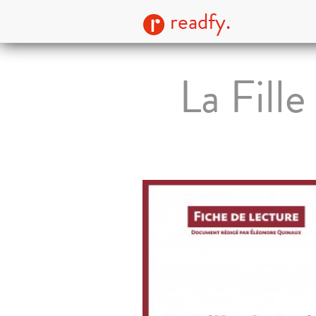
readfy.
La Fill