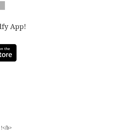
adfy App!
 !</b>