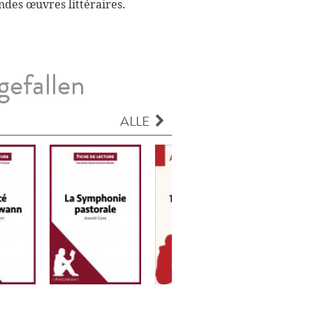
ndes œuvres littéraires.
gefallen
ALLE