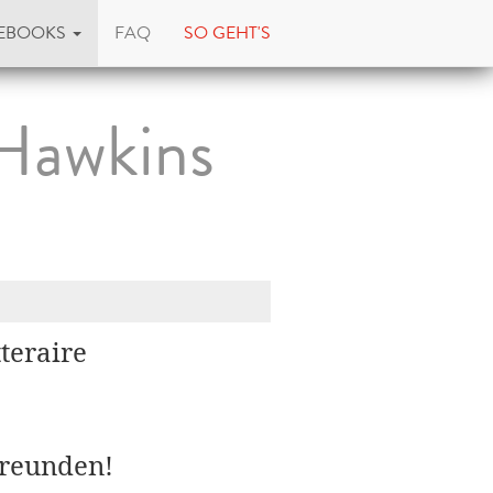
EBOOKS
FAQ
SO GEHT'S
 Hawkins
teraire
Freunden!