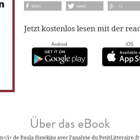
teilen
tweet
+1
Jetzt kostenlos lesen mit der re
Android
iOS
Über das eBook
n</i> de Paula Hawkins avec l’analyse du PetitLitteraire.fr