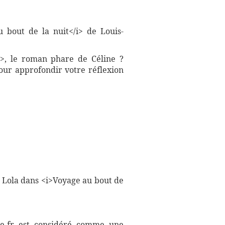
 bout de la nuit</i> de Louis-
i>, le roman phare de Céline ?
our approfondir votre réflexion
t Lola dans <i>Voyage au bout de
aire.fr est considéré comme une