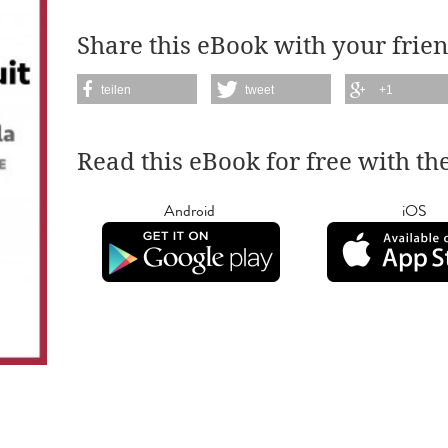
Share this eBook with your frien
teilen
tweet
+1
Read this eBook for free with th
Android
iOS