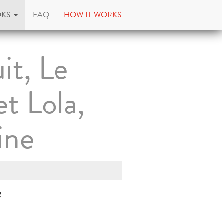
OKS
FAQ
HOW IT WORKS
it, Le
t Lola,
ine
e