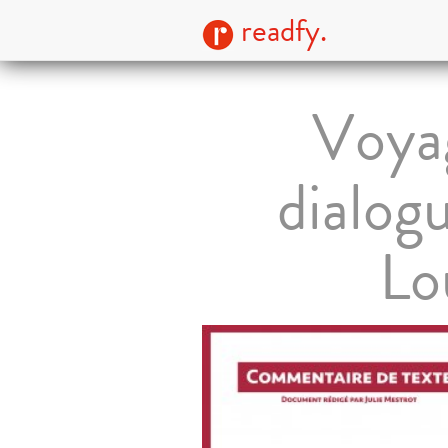
readfy.
Voyag
dialog
Lo