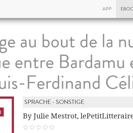
APP
EBO
e au bout de la nu
ue entre Bardamu e
uis-Ferdinand Cél
SPRACHE - SONSTIGE
By Julie Mestrot, lePetitLitterair