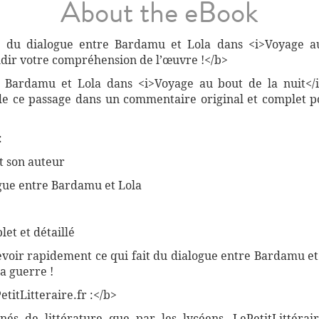
About the eBook
e du dialogue entre Bardamu et Lola dans <i>Voyage au
dir votre compréhension de l’œuvre !</b>
 Bardamu et Lola dans <i>Voyage au bout de la nuit</
s de ce passage dans un commentaire original et complet p
:
t son auteur
logue entre Bardamu et Lola
et et détaillé
evoir rapidement ce qui fait du dialogue entre Bardamu e
la guerre !
titLitteraire.fr :</b>
nnés de littérature que par les lycéens, LePetitLittér