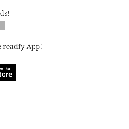
ds!
e readfy App!