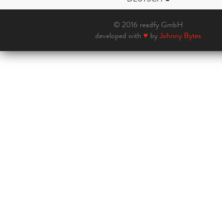
© 2016 readfy GmbH
developed with
♥
by
Johnny Bytes