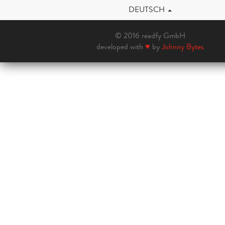
DEUTSCH
© 2016 readfy GmbH
developed with
♥
by
Johnny Bytes