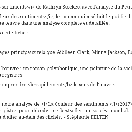
entiments</i> de Kathryn Stockett avec l'analyse du PetitL
uleur des sentiments</i>, le roman qui a séduit le public 
tte œuvre dans une analyse complète et détaillée.
cette fiche :
ges principaux tels que Aibileen Clark, Minny Jackson, E
de l'œuvre : un roman polyphonique, une peinture de la soc
 registres
comprendre <b>rapidement</b> le sens de l'œuvre.
e notre analyse de <i>La Couleur des sentiments </i>(2017
es pistes pour décoder ce bestseller au succès mondial.
 d'aller au-delà des clichés. » Stéphanie FELTEN