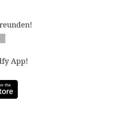
Freunden!
adfy App!