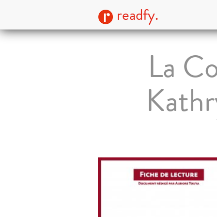
readfy.
La Co
Kathr