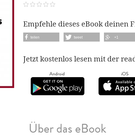
Empfehle dieses eBook deinen 
teilen
tweet
+1
Jetzt kostenlos lesen mit der re
Android
iOS
Über das eBook