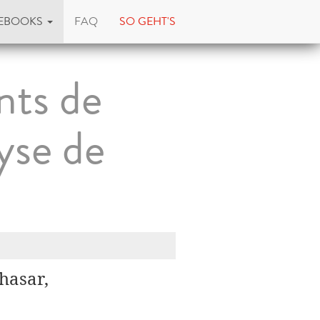
EBOOKS
FAQ
SO GEHT'S
nts de
yse de
hasar,