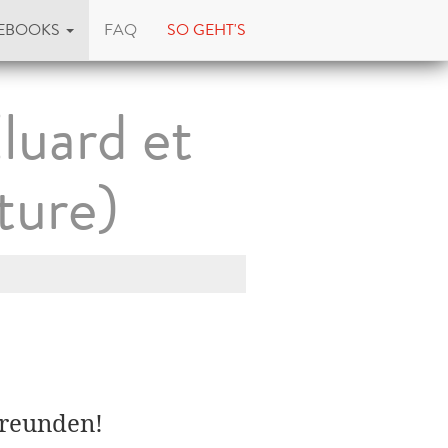
EBOOKS
FAQ
SO GEHT'S
luard et
ture)
Freunden!