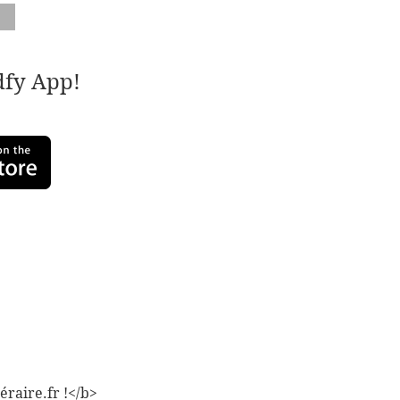
adfy App!
éraire.fr !</b>