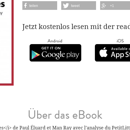
teilen
tweet
+1
Jetzt kostenlos lesen mit der re
Android
iOS
Über das eBook
</i> de Paul Éluard et Man Ray avec l’analyse du PetitLitt