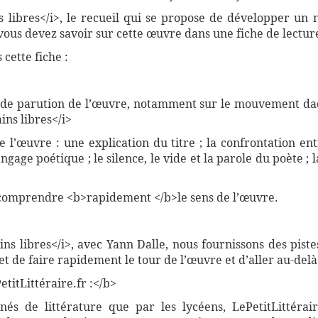
s libres</i>, le recueil qui se propose de développer un
vous devez savoir sur cette œuvre dans une fiche de lecture
cette fiche :
e de parution de l’œuvre, notamment sur le mouvement dad
ns libres</i>
e l’œuvre : une explication du titre ; la confrontation ent
gage poétique ; le silence, le vide et la parole du poète ; la
comprendre <b>rapidement </b>le sens de l’œuvre.
ns libres</i>, avec Yann Dalle, nous fournissons des pis
t de faire rapidement le tour de l’œuvre et d’aller au-delà
titLittéraire.fr :</b>
nnés de littérature que par les lycéens, LePetitLittér