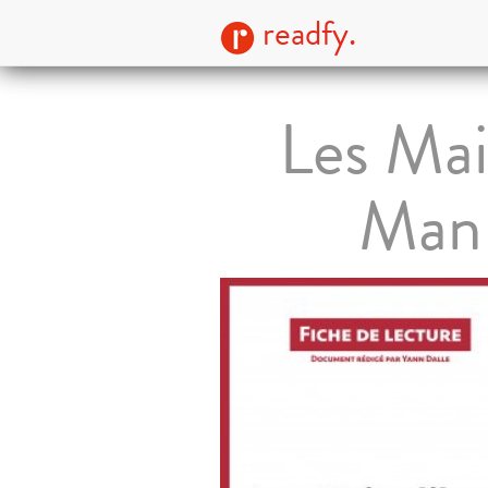
readfy.
Les Mai
Man 