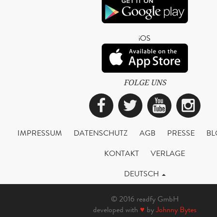
iOS
FOLGE UNS
Facebook
Twitter
YouTub
Ins
IMPRESSUM
DATENSCHUTZ
AGB
PRESSE
BL
KONTAKT
VERLAGE
DEUTSCH
© 2016 readfy GmbH
developed with
♥
by
Johnny Bytes