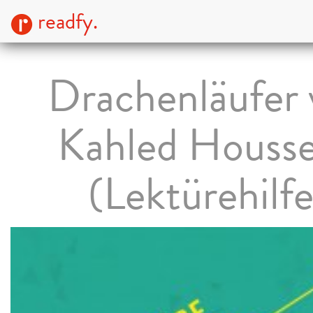
readfy.
Drachenläufer 
Kahled Housse
(Lektürehilfe