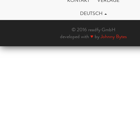
KONTAKT
VERLAGE
DEUTSCH
© 2016 readfy GmbH
developed with
♥
by
Johnny Bytes