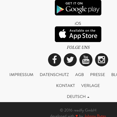
iOS
FOLGE UNS
Facebook
Twitter
YouTub
Ins
IMPRESSUM
DATENSCHUTZ
AGB
PRESSE
BL
KONTAKT
VERLAGE
DEUTSCH
© 2016 readfy GmbH
developed with
♥
by
Johnny Bytes