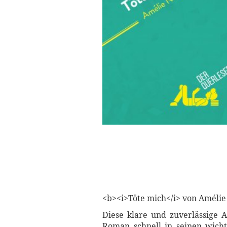
<b><i>Töte mich</i> von Amélie
Diese klare und zuverlässige 
Roman schnell in seinen wicht