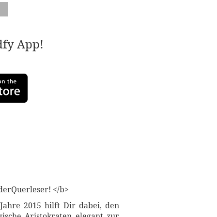
adfy App!
derQuerleser! </b>
ahre 2015 hilft Dir dabei, den
ische Aristokraten elegant zur