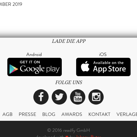
MBER 2019
LADE DIE APP
Android
iOS
FOLGE UNS
Facebook
Twitter
YouTube
Instagra
AGB
PRESSE
BLOG
AWARDS
KONTAKT
VERLAG
© 2016 readfy GmbH
developed with
♥
by
Johnny Bytes