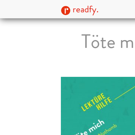
readfy.
Töte m