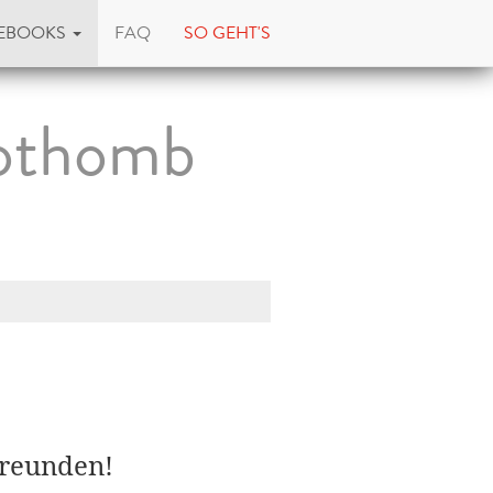
EBOOKS
FAQ
SO GEHT'S
Nothomb
Freunden!