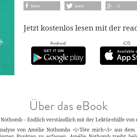
teilen
tweet
+1
Jetzt kostenlos lesen mit der re
Android
iOS
Über das eBook
 Nothomb – Endlich verständlich mit der Lektürehilfe von 
Analyse von Amélie Nothombs <i>Töte mich</i> aus dem J
igsten Punkten zu erfassen. Amélie Nothomb treibt belg