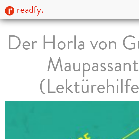
readfy.
Der Horla von G
Maupassant
(Lektürehilfe