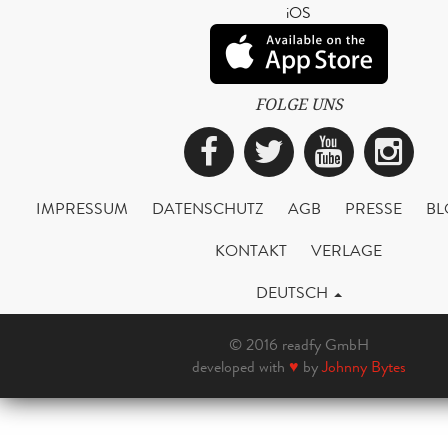
iOS
FOLGE UNS
Facebook
Twitter
YouTub
Ins
IMPRESSUM
DATENSCHUTZ
AGB
PRESSE
BL
KONTAKT
VERLAGE
DEUTSCH
© 2016 readfy GmbH
developed with
♥
by
Johnny Bytes