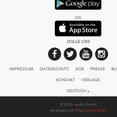
iOS
FOLGE UNS
Facebook
Twitter
YouTub
Ins
IMPRESSUM
DATENSCHUTZ
AGB
PRESSE
BL
KONTAKT
VERLAGE
DEUTSCH
© 2016 readfy GmbH
developed with
♥
by
Johnny Bytes