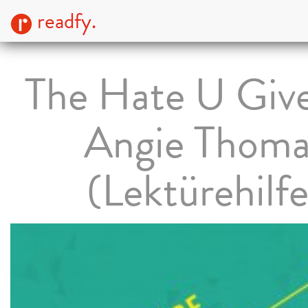
readfy.
The Hate U Giv
Angie Thoma
(Lektürehilfe