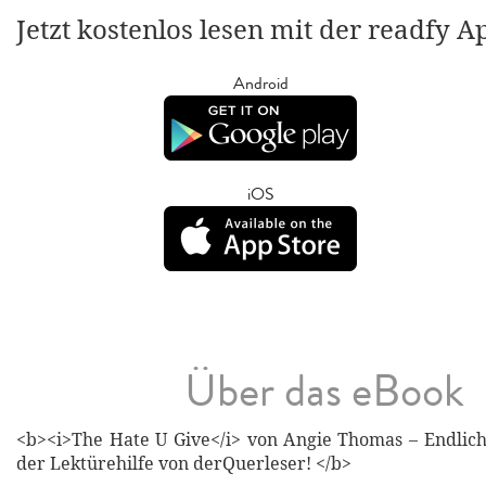
Jetzt kostenlos lesen mit der readfy A
Android
iOS
Über das eBook
<b><i>The Hate U Give</i> von Angie Thomas – Endlich
der Lektürehilfe von derQuerleser! </b>