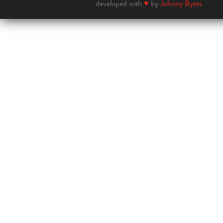
developed with
♥
by
Johnny Bytes