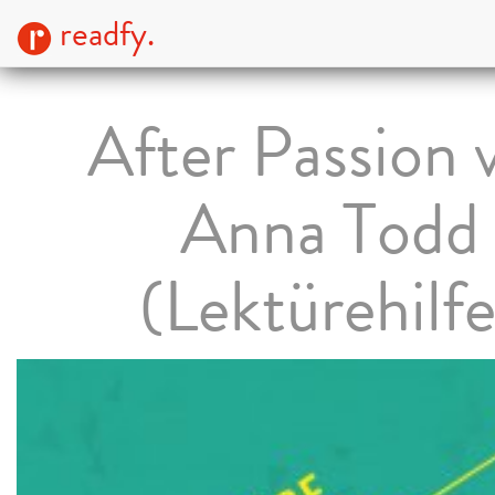
readfy.
After Passion 
Anna Todd
(Lektürehilfe