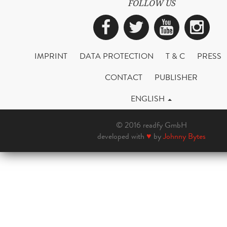
FOLLOW US
Facebook
Twitter
YouTub
Ins
IMPRINT
DATA PROTECTION
T & C
PRESS
CONTACT
PUBLISHER
ENGLISH
© 2016 readfy GmbH
developed with
♥
by
Johnny Bytes