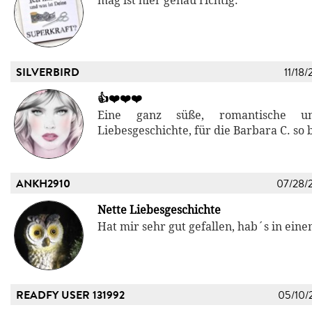
mag ist hier genau richtig.
SILVERBIRD
11/18/
👍❤️❤️❤️
Eine ganz süße, romantische un
Liebesgeschichte, für die Barbara C. so 
ANKH2910
07/28/
Nette Liebesgeschichte
Hat mir sehr gut gefallen, hab´s in ein
READFY USER 131992
05/10/