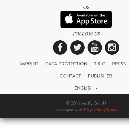
iOS
FOLLOW US
Facebook
Twitter
YouTub
Ins
IMPRINT
DATA PROTECTION
T & C
PRESS
CONTACT
PUBLISHER
ENGLISH
© 2016 readfy GmbH
developed with
♥
by
Johnny Bytes