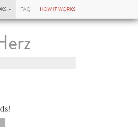
OKS
FAQ
HOW IT WORKS
Herz
ds!