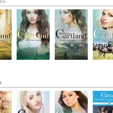
IES
R