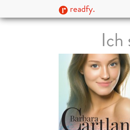
readfy.
Ich