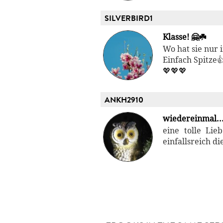
SILVERBIRD1
Klasse! 🤗☘️
Wo hat sie nur 
Einfach Spitze
💖💖💖
ANKH2910
wiedereinmal..
eine tolle Lie
einfallsreich d